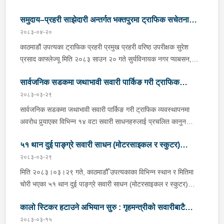
समुदाय–प्रहरी साझेदारी अन्तर्गत भक्तपुरमा ट्राफिक सचेतना
२०८३-०४-२०
कार्यक्रम
काठमाडौं उपत्यका ट्राफिक प्रहरी प्रमुख प्रहरी वरिष्ठ उपरीक्षक सुरेश
प्रसाद काफ्लेज्यू मिति २०८३ साउन २० गते सुर्यविनायक नगर प्याबसन,
भक्तपुरको आयोजना र सामुदायिक सेवा केन्द्र तथा सामुदायिक प्रहरी सेवा
सार्वजनिक सडकमा जथाभावी सवारी पार्किङ गरी ट्राफिक
केन्द्र कटुञ्जे भक्तपुरको सहकार्यमा आयोजित समुदाय- प्रहरी साझेदारी
कार्यक्रम अन्तर्गतको ट्राफिक सचेतना कार्यक्रममा उपस्थिती जनाउनु भएको
२०८३-०३-२९
व्यवस्थापनमा अवरोध पुर्‍याएका विभिन्न १४ वटा सवारी
छ।
साधनहरुलाई प्रचलित कानुन बमोजिम कारबाही गरिएको छ।
सार्वजनिक सडकमा जथाभावी सवारी पार्किङ गरी ट्राफिक व्यवस्थापनमा
अवरोध पुर्‍याएका विभिन्न १४ वटा सवारी साधनहरुलाई प्रचलित कानुन
बमोजिम कारबाही गरिएको छ।
५१ थान दुई पाङ्ग्रे सवारी साधन (मोटरसाइकल र स्कुटर)
२०८३-०३-२९
खोजतलास गरी सम्बन्धित धनीलाई हस्तान्तरण।
मिति २०८३।०३।२९ गते, काठमाडौँ उपत्यकाका विभिन्न स्थान र मितिमा
चोरी भएका ५१ थान दुई पाङ्ग्रे सवारी साधन (मोटरसाइकल र स्कुटर)
खोजतलास गरी काठमाडौँ उपत्यका ट्राफिक प्रहरी कार्यालयले आज
कालो स्टिकर हटाउने अभियान सुरु : गृहमन्त्रीको सवारीबाटै
(सोमबार) सम्बन्धित धनीलाई हस्तान्तरण गरेको छ । काठमाडौँ उपत्यका
ट्राफिक प्रहरी कार्यालयमा आयोजित एक कार्यक्रमका बिच काठमाडौँ
२०८३-०३-१५
कार्यान्वयनको सुरुवात ।