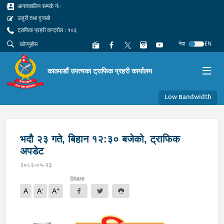
आपतकालिन सम्पर्क नं:-
उजुरी तथा गुनासो
ट्राफिक प्रहरी कन्ट्रोल : १०३
नेपा
EN
काठमाडौं उपत्यका ट्राफिक प्रहरी कार्यालय
Low Bandwidth
भदौ २३ गते, बिहान १२:३० बजेको, ट्राफिक
अपडेट
२०८२-०५-२३
Share
-
+
A
A
A